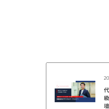
20
代
級
壇