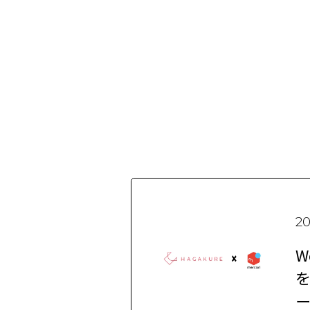
20
W
を
ー